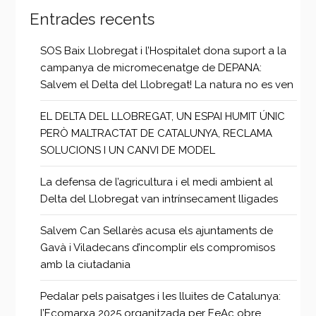
Entrades recents
SOS Baix Llobregat i l’Hospitalet dona suport a la
campanya de micromecenatge de DEPANA:
Salvem el Delta del Llobregat! La natura no es ven
EL DELTA DEL LLOBREGAT, UN ESPAI HUMIT ÚNIC
PERÒ MALTRACTAT DE CATALUNYA, RECLAMA
SOLUCIONS I UN CANVI DE MODEL
La defensa de l’agricultura i el medi ambient al
Delta del Llobregat van intrínsecament lligades
Salvem Can Sellarès acusa els ajuntaments de
Gavà i Viladecans d’incomplir els compromisos
amb la ciutadania
Pedalar pels paisatges i les lluites de Catalunya:
l’Ecomarxa 2025 organitzada per EeAc obre