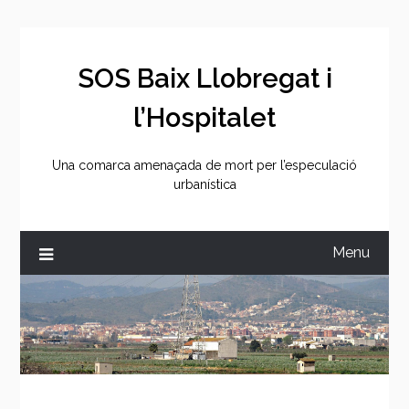
Skip
to
content
SOS Baix Llobregat i
l’Hospitalet
Una comarca amenaçada de mort per l’especulació
urbanística
Menu