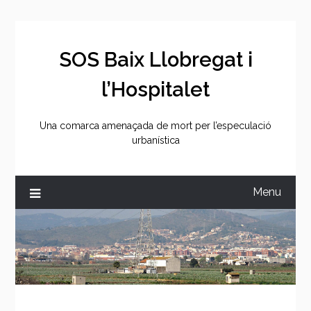
Skip
to
content
SOS Baix Llobregat i
l’Hospitalet
Una comarca amenaçada de mort per l’especulació
urbanística
Menu