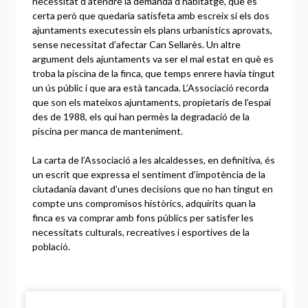
necessitat d’atendre la demanda d’habitatge, que és
certa però que quedaria satisfeta amb escreix si els dos
ajuntaments executessin els plans urbanístics aprovats,
sense necessitat d’afectar Can Sellarès. Un altre
argument dels ajuntaments va ser el mal estat en què es
troba la piscina de la finca, que temps enrere havia tingut
un ús públic i que ara està tancada. L’Associació recorda
que son els mateixos ajuntaments, propietaris de l’espai
des de 1988, els qui han permès la degradació de la
piscina per manca de manteniment.
La carta de l’Associació a les alcaldesses, en definitiva, és
un escrit que expressa el sentiment d’impotència de la
ciutadania davant d’unes decisions que no han tingut en
compte uns compromisos històrics, adquirits quan la
finca es va comprar amb fons públics per satisfer les
necessitats culturals, recreatives i esportives de la
població.
Continue