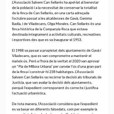
L’Associació Salvem Can Sellarès ha apel·lat al benestar
de la població i a la necessitat de conservar la totalitat
de la finca de Can Sellarès, en una carta adreçada
l’octubre passat a les alcaldesses de Gavà, Gemma
Badia, i de Viladecans, Olga Morales. Can Sellarès és una
finca històrica de la Companyia Roca que estava
destinada íntegrament a activitats culturals, recreatives
i esportives des que es va inaugurar el 1953.
El 1988 va passar a propietat dels ajuntaments de Gavà i
Viladecans, que es van comprometre a mantenir el
mateix ús. Però a l’hora de la veritat el 2020 van aprovar
un “Pla de Millora Urbana” per canviar l’ús d’una gran part
de la finca i construir-hi 238 habitatges. L’Associació
Salvem Can Sellarès va recórrer la decisió als tribunals de
Justícia, que van avalar la decisió dels ajuntaments,
perquè l’expedient corresponent és correcte i justifica
l’actuació urbanística.
De tota manera, l’Associació considera que l’expedient
es va basar en diferents falsedats, com per exemple la