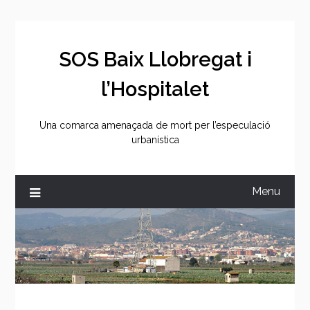
Skip
to
content
SOS Baix Llobregat i
l’Hospitalet
Una comarca amenaçada de mort per l’especulació
urbanística
Menu