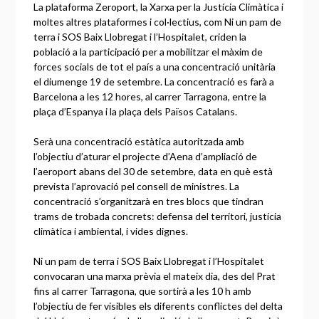
La plataforma Zeroport, la Xarxa per la Justícia Climàtica i
moltes altres plataformes i col·lectius, com Ni un pam de
terra i SOS Baix Llobregat i l’Hospitalet, criden la
població a la participació per a mobilitzar el màxim de
forces socials de tot el país a una concentració unitària
el diumenge 19 de setembre. La concentració es farà a
Barcelona a les 12 hores, al carrer Tarragona, entre la
plaça d’Espanya i la plaça dels Països Catalans.
Serà una concentració estàtica autoritzada amb
l’objectiu d’aturar el projecte d’Aena d’ampliació de
l’aeroport abans del 30 de setembre, data en què està
prevista l’aprovació pel consell de ministres. La
concentració s’organitzarà en tres blocs que tindran
trams de trobada concrets: defensa del territori, justícia
climàtica i ambiental, i vides dignes.
Ni un pam de terra i SOS Baix Llobregat i l’Hospitalet
convocaran una marxa prèvia el mateix dia, des del Prat
fins al carrer Tarragona, que sortirà a les 10 h amb
l’objectiu de fer visibles els diferents conflictes del delta