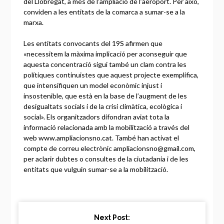
del Llobregat, a més de l’ampliació de l’aeroport. Per això,
conviden a les entitats de la comarca a sumar-se a la
marxa.
Les entitats convocants del 19S afirmen que
«necessitem la màxima implicació per aconseguir que
aquesta concentració sigui també un clam contra les
polítiques continuistes que aquest projecte exemplifica,
que intensifiquen un model econòmic injust i
insostenible, que està en la base de l’augment de les
desigualtats socials i de la crisi climàtica, ecològica i
social». Els organitzadors difondran aviat tota la
informació relacionada amb la mobilització a través del
web www.ampliacionsno.cat. També han activat el
compte de correu electrònic
ampliacionsno@gmail.com
,
per aclarir dubtes o consultes de la ciutadania i de les
entitats que vulguin sumar-se a la mobilització.
Continue
Next Post: