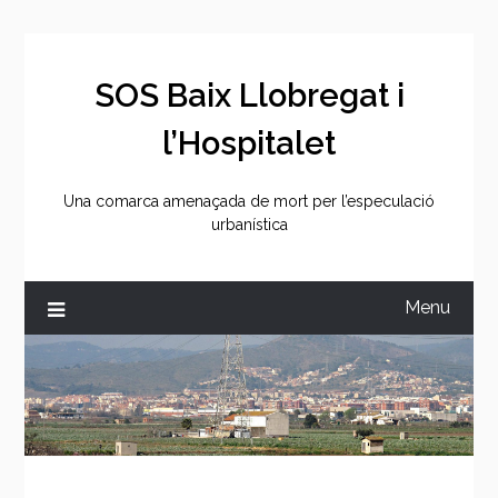
Skip
to
content
SOS Baix Llobregat i
l’Hospitalet
Una comarca amenaçada de mort per l’especulació
urbanística
Menu