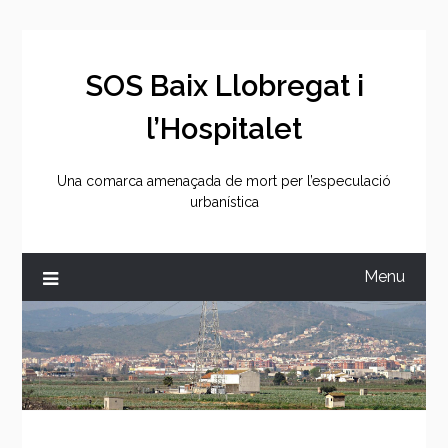
Skip
to
content
SOS Baix Llobregat i
l’Hospitalet
Una comarca amenaçada de mort per l’especulació
urbanística
Menu