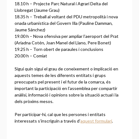
18.10 h – Projecte Parc Natural i Agrari Delta del
Llobregat (Jaume Grau)
18.35 h – Treball al voltant del PDU metropolità i nova
onada urbanística del Govern Illa (Pauline Damman,
Jaume Sánchez)
19.00 h – Nova ofensiva per ampliar l’aeroport del Prat
(Ariadna Cotén, Joan Manel del Llano, Pere Bonet)
19.25 h – Torn obert de paraules i conclusions
20.00 h – Comiat
Sigui quin sigui el grau de coneixement o implicació en
aquests temes de les diferents entitats i grups
preocupats pel present i el futur de la comarca, és
important la participació en l’assemblea per compartir
anàlisi, informació i opinions sobre la situació actual i la
dels pròxims mesos.
Per participar-hi, cal que les persones i entitats
interessats s’inscriguin a través d’
aquest formulari
.