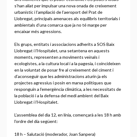
s’han aliat per impulsar una nova onada de creixement
urbanístic i l’ampliació de l’aeroport del Prat de
Llobregat, principals amenaces als equilibris territorials i
ambientals d’una comarca que ja no té marge per
encaixar més agressions.
Els grups, entitats i associacions adherits a SOS Baix
Llobregat i l’Hospitalet, una setantena en aquests
moments, representen a moviments veïnals i
ecologistes, a la cultura local i a la pagesia, i coincideixen
en la voluntat de posar fre al creixement del ciment i
d’aconseguir que les administracions aturin ja els
projectes agressius i posin en marxa polítiques que
responguin a l’emergència climàtica, a les necessitats de
la població i a la defensa del medi ambient del Baix
Llobregat i l’Hospitalet.
L’assemblea del dia 12, en línia, començarà a les 18 h amb
l’ordre del dia següent:
18 h – Salutació (moderador, Joan Sanpera)