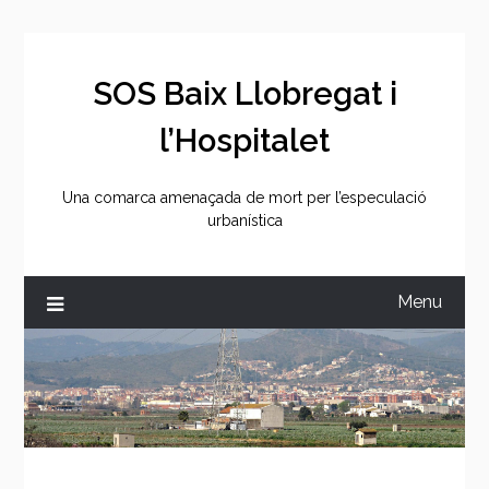
Skip
to
content
SOS Baix Llobregat i
l’Hospitalet
Una comarca amenaçada de mort per l’especulació
urbanística
Menu