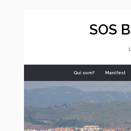
Skip
to
content
SOS Ba
U
Qui som?
Manifest