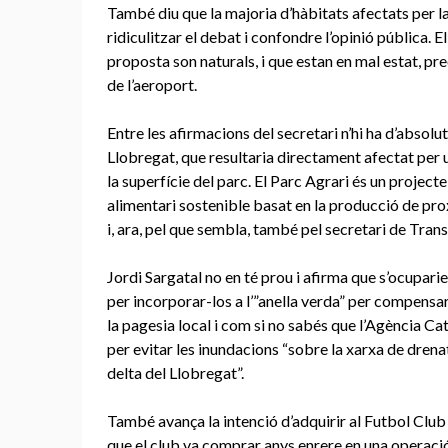
També diu que la majoria d’hàbitats afectats per l
ridiculitzar el debat i confondre l’opinió pública. E
proposta son naturals, i que estan en mal estat, pr
de l’aeroport.
Entre les afirmacions del secretari n’hi ha d’absolut
Llobregat, que resultaria directament afectat per 
la superfície del parc. El Parc Agrari és un project
alimentari sostenible basat en la producció de pr
i, ara, pel que sembla, també pel secretari de Tran
Jordi Sargatal no en té prou i afirma que s’ocupari
per incorporar-los a l’”anella verda” per compensar l
la pagesia local i com si no sabés que l’Agència Ca
per evitar les inundacions “sobre la xarxa de drena
delta del Llobregat”.
També avança la intenció d’adquirir al Futbol Clu
que el club va comprar anys enrere en una operaci