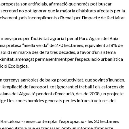
a proposta son artificials, afirmació que només pot buscar
l secretari no pot ignorar que la majoria d’hàbitats afectats per la
ecisament, pels incompliments d’Aena i per l’impacte de l’activitat
 menyspreu per l’activitat agrària i per al Parc Agrari del Baix
una pretesa “anella verda” de 270 hectàrees, equivalent al 8% de
e sòlid i en marxa des de fa tres dècades, a favor d’un sistema
oximitat, amenaçat permanentment per l’especulació urbanística
sició Ecològica.
en terrenys agrícoles de baixa productivitat, que sovint s’inunden,
’ampliació de l’aeroport, tot ignorant el treball i els esforços de
talana de l’Aigua té pendent d’execució, des de 2008, un projecte
tge i les zones humides generats per les infraestructures del
b Barcelona –sense contemplar l’expropiació– les 30 hectàrees
ó especulativa que va fracassar. Amb un informe d’impacte