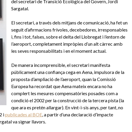
del secretari de Transició Ecològica del Govern, Jordi
Sargatal.
El secretari, a través dels mitjans de comunicació, ha fet un
seguit d’afirmacions frívoles, decebedores, irresponsables
i, fins i tot, falses, sobre el delta del Llobregat i l’entorn de
l’aeroport, completament impròpies d’un alt càrrec amb
les seves responsabilitats i en el moment actual.
De manera incomprensible, el secretari manifesta
públicament una confiança cega en Aena, impulsora de la
proposta d’ampliació de l’aeroport, quan la Comissió
Europea ha recordat que Aena mateix encara no ha
complert les mesures compensatòries posades com a
condició el 2002 per la construcció de la tercera pista (la
que ara es pretén allargar). En vint-i-sis anys, per tant, no
2 i
publicades al BOE
, a partir d’una declaració d’impacte
atal va signar llavors.