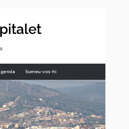
pitalet
ca
Agenda
Sumeu-vos-hi