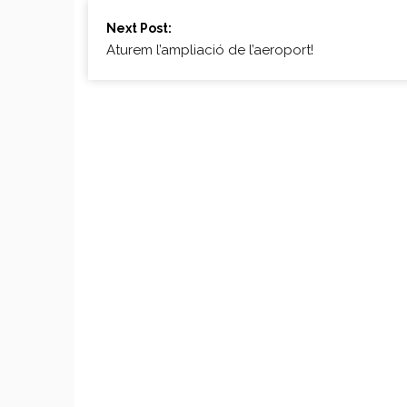
Continue
Next Post:
Reading
Aturem l’ampliació de l’aeroport!