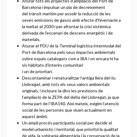
Aturar tots els projectes d’ampliació del Port de
Barcelona i impulsar un pla de decreixement
del trànsit marítim per assolir la reducció de les
seves emissions de gasos amb efecte d’hivernacle a
la meitat el 2030 i per afrontar la crisi sistèmica
derivada de l’escenari de descens energètic i de
materials.
Aturar el PDU de la Terminal logística intermodal del
Port de Barcelona pels seus impactes ambientals
sobre espais catalogats com a IBA i on encara hi ha
sis hàbitats d’interès comunitari
i un de prioritari.
Descontaminar i renaturalitzar l’antiga llera del riu
Llobregat, amb tots els seus valors ambientals
originals, i incloure-la dins les previsions de
l’ampliació de la ZEPA del delta del Llobregat, ja que
forma part de l’IBA140. Així mateix, exigim l’atenció
social de les persones que viuen actualment en
aquest àmbit.
Un ampli procés participatiu social per decidir el
model urbanístic i territorial, que prioritzi la qualitat
de vida, la sobirania alimentària i la conservació de la