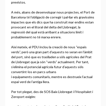
previstos.
A més, abans de desenvolupar nous projectes, el Port de
Barcelona té l’obligació de corregir i pal·liar els gravíssims
impactes que els dics que ha construït mar endins estan
provocant en el litoral del delta del Llobregat, la
regressió del qual està arribant a situacions límit i
probablement no té marxa enrere.
Així mateix, el PDU inclou la creació de nous “espais
verds”, però una gran part d’aquests no seran en l’àmbit
del port, sinó que es traslladen a sòls agrícoles del Prat
de Llobregat que ja són “verds” actualment. Per tant,
s’elimina el potencial agrícola futur d’aquests sòls
convertint-los en parcs urbans
i equipaments comunitaris, mentre es destrueix l’actual
espai verd de l’antiga llera.
Per tot plegat, des de SOS Baix Llobregat i l’Hospitalet i
Zeroport exigim: