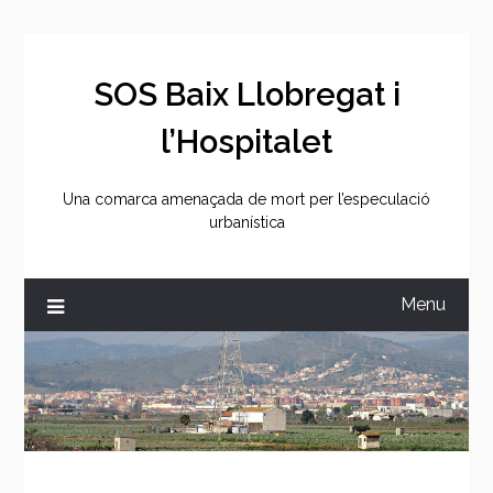
Skip
to
content
SOS Baix Llobregat i
l’Hospitalet
Una comarca amenaçada de mort per l’especulació
urbanística
Menu