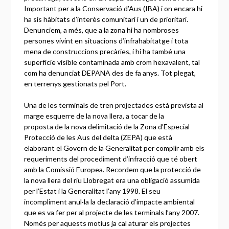
Important per a la Conservació d’Aus (IBA) i on encara hi
ha sis hàbitats d’interès comunitari i un de prioritari.
Denunciem, a més, que a la zona hi ha nombroses
persones vivint en situacions d’infrahabitatge i tota
mena de construccions precàries, i hi ha també una
superfície visible contaminada amb crom hexavalent, tal
com ha denunciat DEPANA des de fa anys. Tot plegat,
en terrenys gestionats pel Port.
Una de les terminals de tren projectades està prevista al
marge esquerre de la nova llera, a tocar de la
proposta de la nova delimitació de la Zona d’Especial
Protecció de les Aus del delta (ZEPA) que està
elaborant el Govern de la Generalitat per complir amb els
requeriments del procediment d’infracció que té obert
amb la Comissió Europea. Recordem que la protecció de
la nova llera del riu Llobregat era una obligació assumida
per l’Estat i la Generalitat l’any 1998. El seu
incompliment anul·la la declaració d’impacte ambiental
que es va fer per al projecte de les terminals l’any 2007.
Només per aquests motius ja cal aturar els projectes