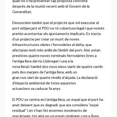
quan no s’ha presentat cap proposta concreta
després de la reunió recent amb el Govern de la
Generalitat.
Denunciem també que el projecte que vol executar el
port mitjançant el PDU no té cobertura legal i que només
pretén acontentar els ajuntaments implicats. Es tracta
d’un projecte per crear un munt de noves
infraestructures viàries i ferroviàries al delta, que
afectaran molt més enllà de l’àmbit del port. Així, estan
previstes quatre noves terminals ferroviàries (tres a
l’antiga llera del riu Llobregat i una a la
nova llera) i també dos nous eixos viaris de quatre carrils
pels dos marges de l’antiga llera, amb un
gran nus viari de quatre nivells d’alçada. La declaració
d’impacte ambiental de totes aquestes
actuacions va caducar fa anys.
El PDU se centra en l’antiga llera, un espai que el port ha
anat deixant que es degradi, que ara considera “espai
residual” i on s’han fet enormes moviments de
precàrrega; tot això en un espai catalogat com a Àrea