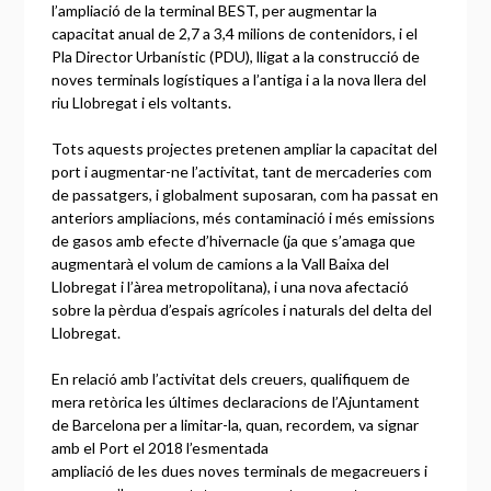
l’ampliació de la terminal BEST, per augmentar la
capacitat anual de 2,7 a 3,4 milions de contenidors, i el
Pla Director Urbanístic (PDU), lligat a la construcció de
noves terminals logístiques a l’antiga i a la nova llera del
riu Llobregat i els voltants.
Tots aquests projectes pretenen ampliar la capacitat del
port i augmentar-ne l’activitat, tant de mercaderies com
de passatgers, i globalment suposaran, com ha passat en
anteriors ampliacions, més contaminació i més emissions
de gasos amb efecte d’hivernacle (ja que s’amaga que
augmentarà el volum de camions a la Vall Baixa del
Llobregat i l’àrea metropolitana), i una nova afectació
sobre la pèrdua d’espais agrícoles i naturals del delta del
Llobregat.
En relació amb l’activitat dels creuers, qualifiquem de
mera retòrica les últimes declaracions de l’Ajuntament
de Barcelona per a limitar-la, quan, recordem, va signar
amb el Port el 2018 l’esmentada
ampliació de les dues noves terminals de megacreuers i