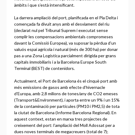
àmbits i que s’està intensificant.
La darrera ampliació del port, planificada en el Pla Delta i
començada fa divuit anys amb el desviament del riu
(declarat nul pel Tribunal Suprem i executat sense
complir les compensacions ambientals compromeses
davant la Comissió Europea), va suposar la pèrdua d’un
valuós espai agrícola i natural (més de 300 ha) per donar
pas a una Zona Logística parcialment dirigida per grans
capitals immobiliaris i a la Barcelona Europe South
Terminal (BEST) de contenidors.
Actualment, el Port de Barcelona és el cinquè port amb
més emissions de gasos amb efecte d’hivernacle
d’Europa, amb 2,8 milions de tones/any de CO2 emeses
(Transport&Environment), i aporta entre un 9% i un 15%
de la contaminació per partícules (PM10 i PM2,5) de tota
la ciutat de Barcelona (Informe Barcelona Regional). En
aquest context, estan en marxa tres projectes de
creixement del port: l’ampliació del Moll Adossat per a
dues noves terminals de megacreuers (total de 7);