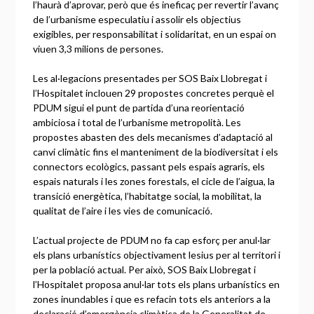
l’haurà d’aprovar, però que és ineficaç per revertir l’avanç
de l’urbanisme especulatiu i assolir els objectius
exigibles, per responsabilitat i solidaritat, en un espai on
viuen 3,3 milions de persones.
Les al·legacions presentades per SOS Baix Llobregat i
l’Hospitalet inclouen 29 propostes concretes perquè el
PDUM sigui el punt de partida d’una reorientació
ambiciosa i total de l’urbanisme metropolità. Les
propostes abasten des dels mecanismes d’adaptació al
canvi climàtic fins el manteniment de la biodiversitat i els
connectors ecològics, passant pels espais agraris, els
espais naturals i les zones forestals, el cicle de l’aigua, la
transició energètica, l’habitatge social, la mobilitat, la
qualitat de l’aire i les vies de comunicació.
L’actual projecte de PDUM no fa cap esforç per anul·lar
els plans urbanístics objectivament lesius per al territori i
per la població actual. Per això, SOS Baix Llobregat i
l’Hospitalet proposa anul·lar tots els plans urbanístics en
zones inundables i que es refacin tots els anteriors a la
declaració d’emergència climàtica de la Generalitat de