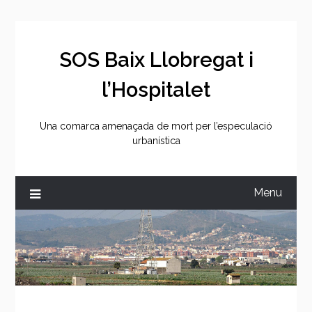
Skip
to
content
SOS Baix Llobregat i
l’Hospitalet
Una comarca amenaçada de mort per l’especulació
urbanística
Menu