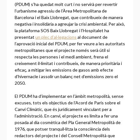
(PDUM) s’ha quedat molt curt i no servirà per revertir
l’urbanisme agressiu de l’Àrea Metropolitana de
Barcelona i el Baix Llobregat, que contribueix de manera
negativa i insolidària a agreujar la crisi ambiental. Per això,
la plataforma SOS Baix Llobregat i l’Hospitalet ha
presentat
un plec d’al·legacions
al document de
l’aprovació inicial del PDUM, per fer veure a les autoritats
metropolitanes que el projecte només serà útil si
respecta les persones i el medi ambient, frena el
creixement il·limitat i contribueix, de manera prioritària i
eficaç, a mitigar les emissions de gasos amb efecte
d’hivernacle i assolir un balanç net d’emissions zero el
2050.
El PDUM ha d’implementar en l’àmbit metropolità, sense
excuses, tots els objectius de l’Acord de París sobre el
Canvi Climàtic, que és jurídicament vinculant per a
l’administració. En canvi, el projecte es limita a fer una
posada al dia cosmètica del Pla General Metropolità de
1976, que potser tranquil·litza la consciència dels
redactors del projecte i del Consell Metropolità que